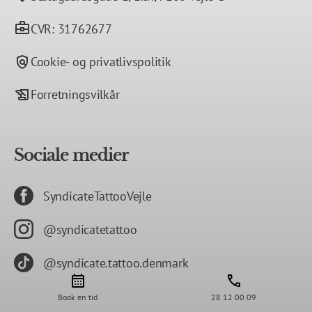
CVR: 31762677
Cookie- og privatlivspolitik
Forretningsvilkår
Sociale medier
SyndicateTattooVejle
@syndicatetattoo
@syndicate.tattoo.denmark
Book en tid
28 12 00 09