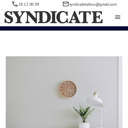
28 12 00 09
syndicatetattoo@gmail.com
Forfatter:
Work Digital