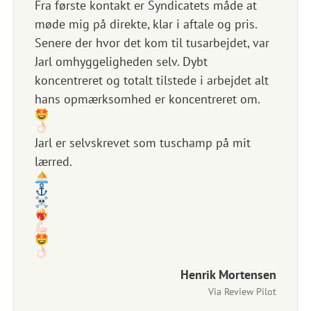
Fra første kontakt er Syndicatets måde at
Det 
møde mig på direkte, klar i aftale og pris.
DA
Senere der hvor det kom til tusarbejdet, var
Når du
Jarl omhyggeligheden selv. Dybt
vil du
koncentreret og totalt tilstede i arbejdet alt
minutt
hans opmærksomhed er koncentreret om.
rolig 
sørger
Jarl er selvskrevet som tuschamp på mit
det fe
lærred.
hyggel
kun ro
levere
10/10
Henrik Mortensen
Via Review Pilot