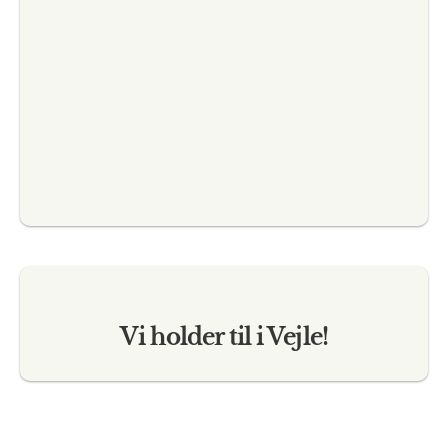
en fed
snakke
tage n
dygtig
Vi holder til i Vejle!