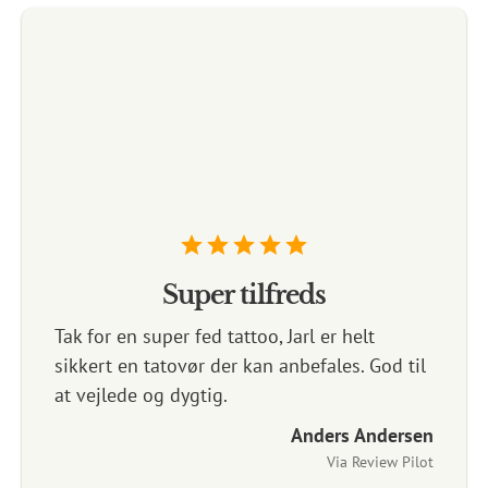
D
Jeg er
år, og
somme
bodysu
passio
tatovø
Super tilfreds
kommer
Tak for en super fed tattoo, Jarl er helt
et hea
sikkert en tatovør der kan anbefales. God til
udveks
at vejlede og dygtig.
sørger
Anders Andersen
med et
Via Review Pilot
tilfre