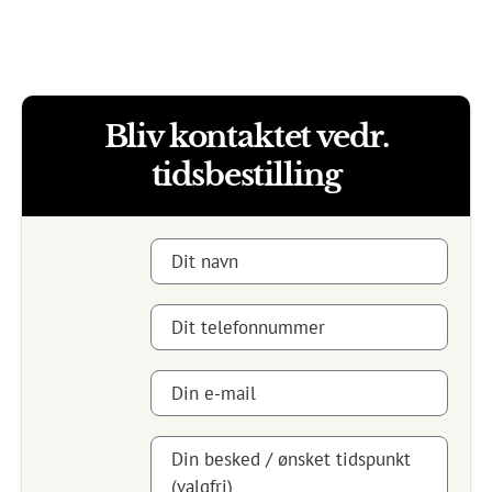
Sociale medier
SyndicateTattooVejle
@syndicatetattoo
@syndicate.tattoo.denmark